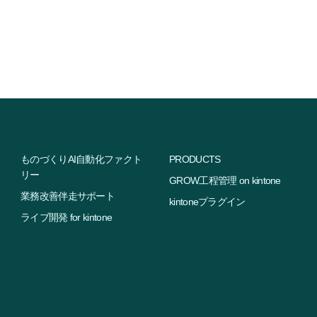
ものづくりAI自動化ファクト
PRODUCTS
リー
GROW工程管理 on kintone
業務改善伴走サポート
kintoneプラグイン
ライブ開発 for kintone