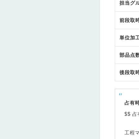
担当グ
前段取
単位加
部品点
後段取
占有
$$ 占
工程