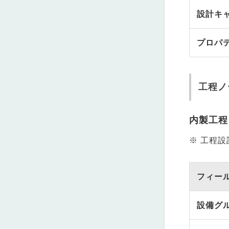
設計キ
プロパ
工程ノ
内製工程
※ 工程
フィー
設備グ