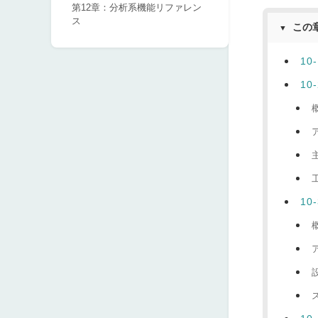
第12章：分析系機能リファレン
ス
この
▼
1
10
10