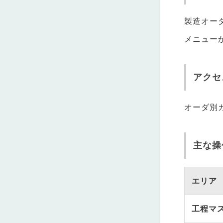
製造オー
メニュー
アクセ
オーダ別
主な操
エリア
工程マ