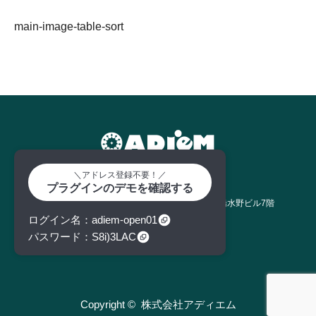
main-image-table-sort
＼アドレス登録不要！／
プラグインのデモを確認する
株式会社アディエム
東京都中央区日本橋室町1丁目11番12号 日本橋水野ビル7階
tel : 050-3629-1986
ログイン名
adiem-open01
パスワード
S8i)3LAC
Twitter
Facebook
RSS
Copyright ©
株式会社アディエム