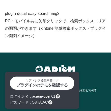
plugin-detail-easy-search-img2
PC・モバイル共に矢印クリックで、検索ボックスエリア
の開閉ができます（kintone 簡単検索ボックス・プラグイ
ン開閉イメージ）
＼アドレス登録不要！／
プラグインのデモを確認する
株式会社アディエム
東京都中央区日本橋室町1丁目11番12号 日本橋水野ビル7階
tel : 050-3629-1986
ログイン名
adiem-open01
パスワード
S8i)3LAC
Twitter
Facebook
RSS