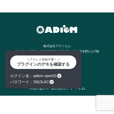
株式会社アディエム
東京都中央区日本橋室町1丁目11番12号 日本橋水野ビル7階
tel : 050-3629-1986
＼アドレス登録不要！／
Twitter
Facebook
RSS
プラグインのデモを確認する
ログイン名
adiem-open01
パスワード
S8i)3LAC
Copyright ©
株式会社アディエム