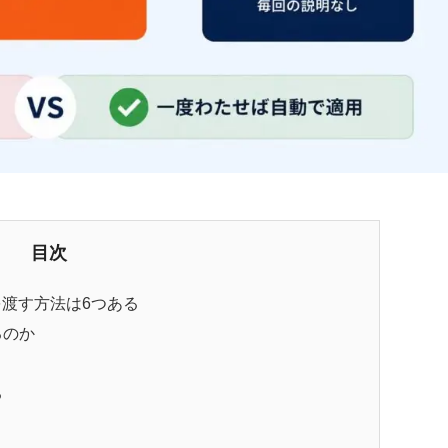
目次
ジを渡す方法は6つある
るのか
る