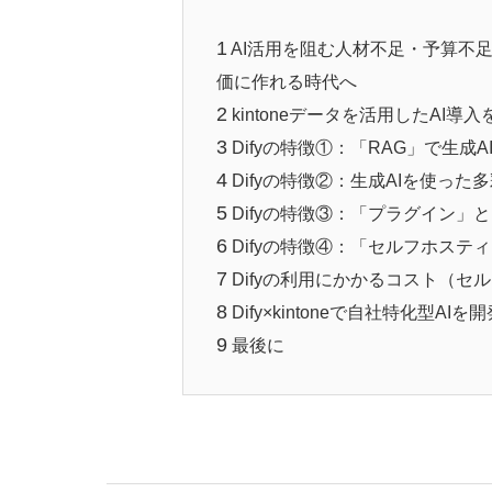
1
AI活用を阻む人材不足・予算不
価に作れる時代へ
2
kintoneデータを活用したAI導
3
Difyの特徴①：「RAG」で生成
4
Difyの特徴②：生成AIを使っ
5
Difyの特徴③：「プラグイン」
6
Difyの特徴④：「セルフホス
7
Difyの利用にかかるコスト（セ
8
Dify×kintoneで自社特化型A
9
最後に