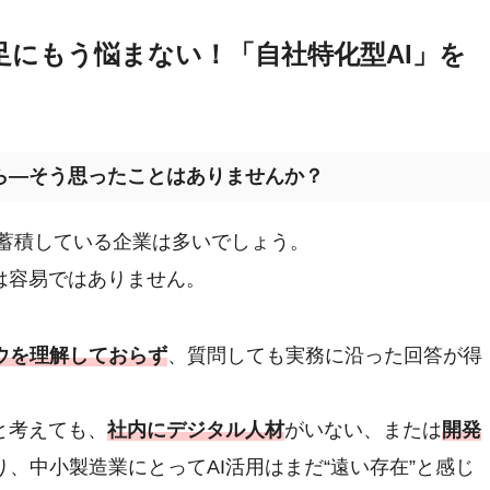
足にもう悩まない！「自社特化型AI」を
ら—そう思ったことはありませんか？
タを蓄積している企業は多いでしょう。
は容易ではありません。
ウを理解しておらず
、質問しても実務に沿った回答が得
と考えても、
社内にデジタル人材
がいない、または
開発
、中小製造業にとってAI活用はまだ“遠い存在”と感じ